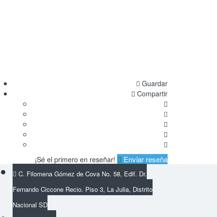
Guardar
Compartir
Enviar reseña
¡Sé el primero en reseñar!
C. Filomena Gómez de Cova No. 58, Edif. Dr.
Fernando Ciccone Recio. Piso 3, La Julia, Distrito
Nacional SD