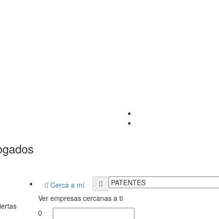
ogados
Cerca a mí
Ver empresas cercanas a ti
iertas
0