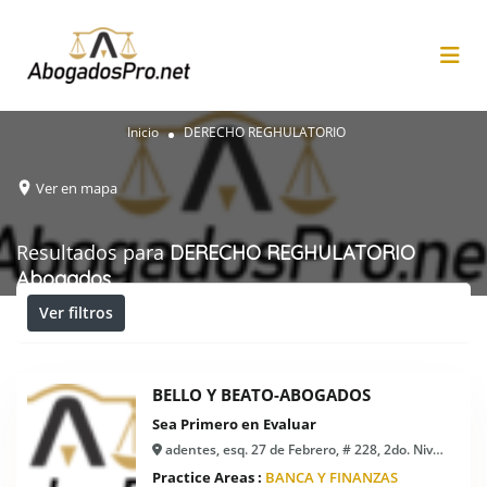
Inicio
DERECHO REGHULATORIO
Ver en mapa
Resultados para
DERECHO REGHULATORIO
Abogados
Ver filtros
BELLO Y BEATO-ABOGADOS
Sea Primero en Evaluar
adentes, esq. 27 de Febrero, # 228, 2do. Nivel, Ensanche Naco, Santo Domingo
Practice Areas :
BANCA Y FINANZAS